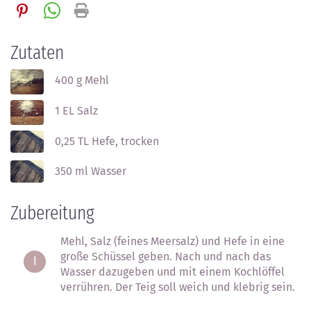
Zutaten
400 g
Mehl
1 EL
Salz
0,25 TL
Hefe
, trocken
350 ml
Wasser
Zubereitung
Mehl, Salz (feines Meersalz) und Hefe in eine
große Schüssel geben. Nach und nach das
Wasser dazugeben und mit einem Kochlöffel
verrühren. Der Teig soll weich und klebrig sein.