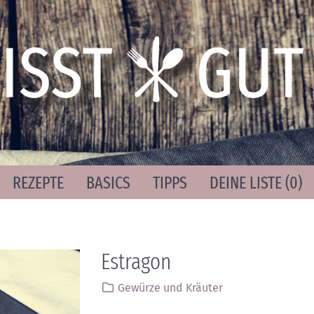
REZEPTE
BASICS
TIPPS
DEINE LISTE (
0
)
Estragon
Gewürze und Kräuter